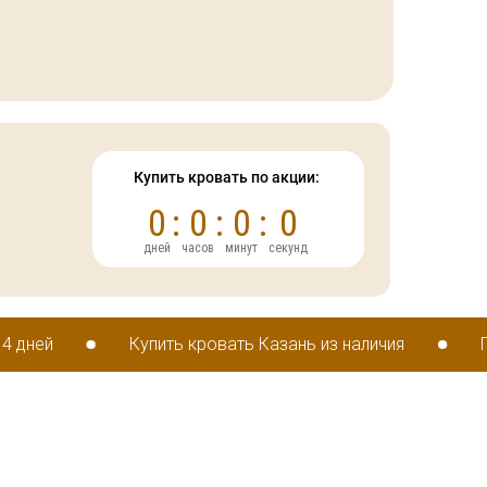
Купить кровать по акции:
0
:
0
:
0
:
0
дней
часов
минут
секунд
Купить кровать Казань из наличия
По заказу до 