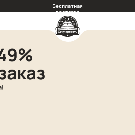
Бесплатная
доставка
 49%
заказ
а!